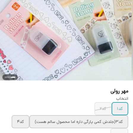
مهر رولی
انتخاب
کد۱
کد۲
کد۳(جلدش کمی پارگی داره اما محصول سالم هست)
کد۴