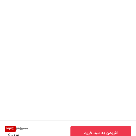
195,000
33
%
افزودن به سبد خرید