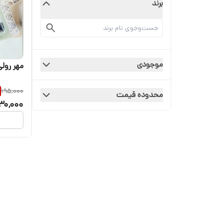
برند
موجودی
مهر رولی
195,000
محدوده قیمت
30,000