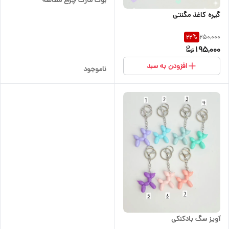
بوک مارک چراغ مطالعه
گیره کاغذ مگنتی
250,000
22
%
195,000
افزودن به سبد
ناموجود
آویز سگ بادکنکی