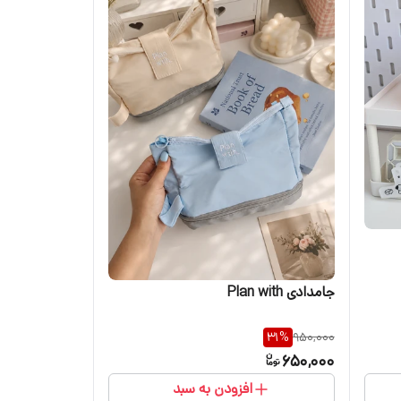
جامدادی Plan with
31
%
950,000
650,000
افزودن به سبد