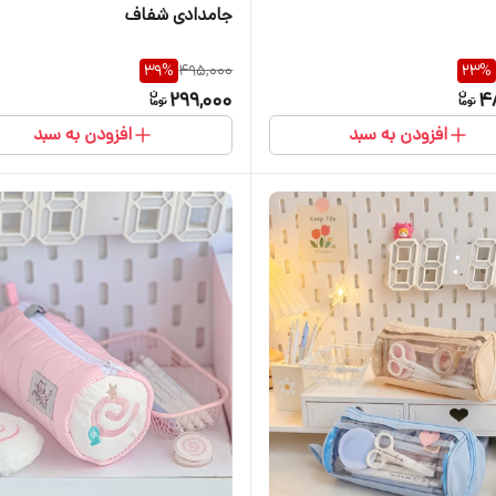
جامدادی شفاف
39
%
495,000
23
%
299,000
4
افزودن به سبد
افزودن به سبد