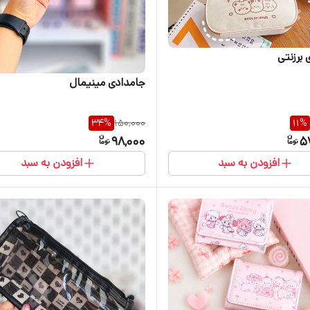
 برزنتی
جامدادی مینیمال
34
%
150,000
11
%
98,000
5
افزودن به سبد
افزودن به سبد