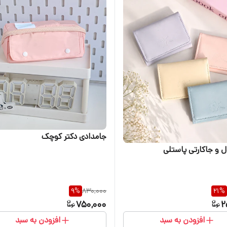
جامدادی دکتر کوچک
 و جاکارتی پاستلی
9
%
830,000
21
%
750,000
2
افزودن به سبد
افزودن به سبد