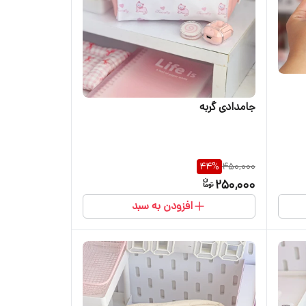
جامدادی گربه
44
%
450,000
250,000
افزودن به سبد