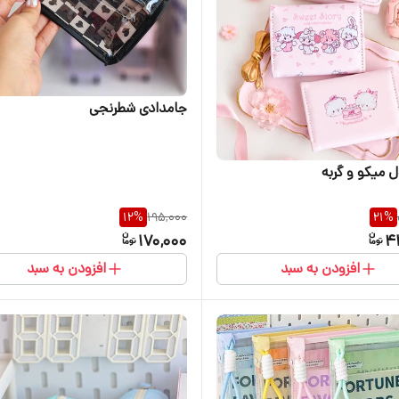
جامدادی شطرنجی
 میکو و گربه
12
%
195,000
21
%
170,000
4
افزودن به سبد
افزودن به سبد