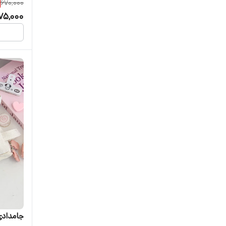
670,000
75,000
جامدادی