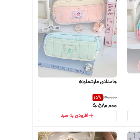
جامدادی مارشملو🎀
15
%
690,000
580,000
افزودن به سبد