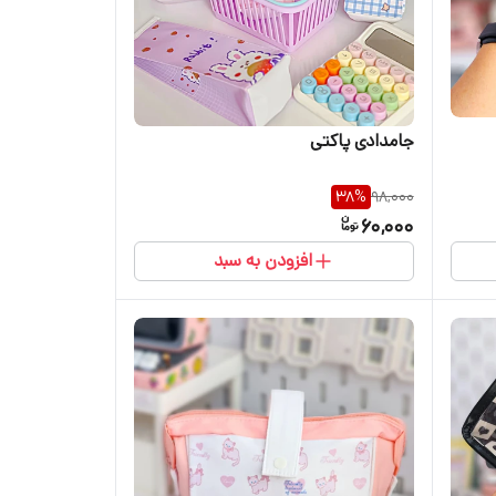
جامدادی پاکتی
38
%
98,000
60,000
افزودن به سبد