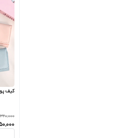
کیف پول
320,000
50,000