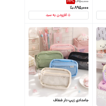
33
%
1,350,000
895,000
افزودن به سبد
جامدادی زیپ دار شفاف