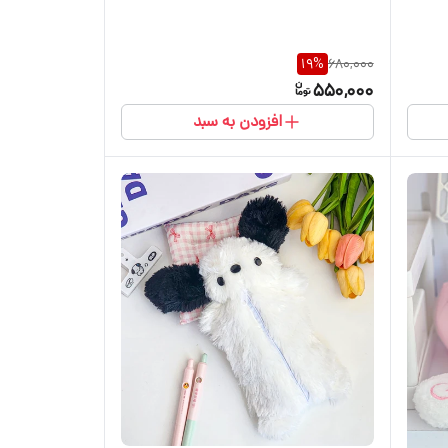
19
%
680,000
550,000
افزودن به سبد