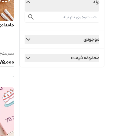
برند
جامدادی
موجودی
650,000
محدوده قیمت
75,000