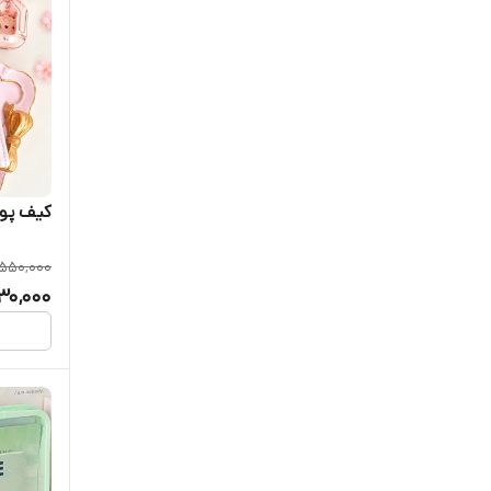
کیف پول
550,000
30,000