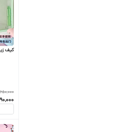
کیف زی
650,000
90,000