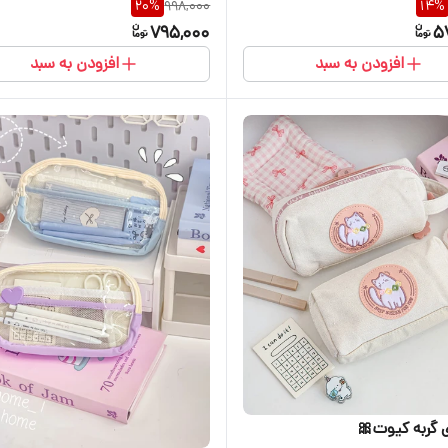
20
%
998,000
14
%
795,000
5
افزودن به سبد
افزودن به سبد
 گربه کیوت🎀