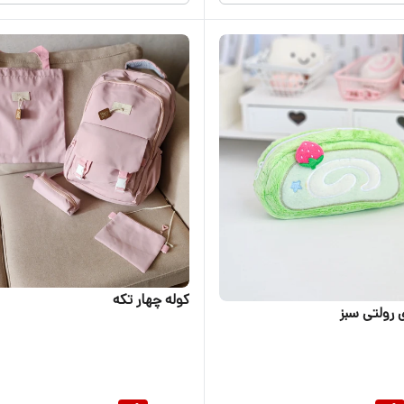
کوله چهار تکه
 رولتی سبز