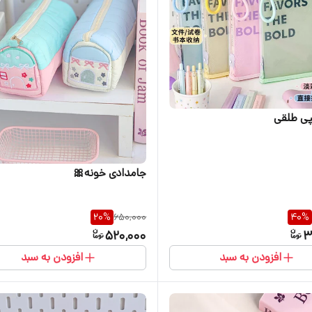
پی طلقی
جامدادی خونه🎀
20
%
650,000
40
%
520,000
3
افزودن به سبد
افزودن به سبد