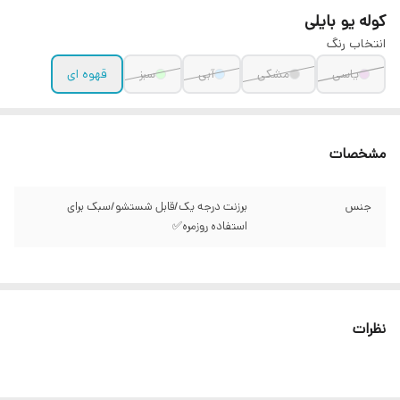
کوله یو بایلی
انتخاب رنگ
یاسی
مشکی
آبی
سبز
قهوه ای
مشخصات
جنس
برزنت درجه یک/قابل شستشو/سبک برای
استفاده روزمره✅️
نظرات