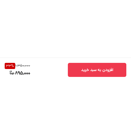
1,350,000
33
%
افزودن به سبد خرید
895,000