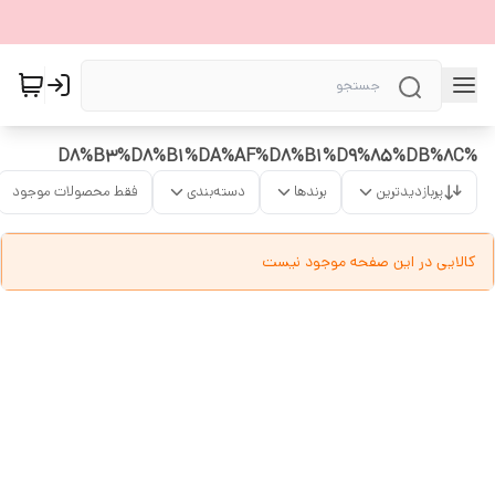
%D8%B3%D8%B1%DA%AF%D8%B1%D9%85%DB%8C
پربازدیدترین
برندها
دسته‌بندی
فقط محصولات موجود
کالایی در این صفحه موجود نیست