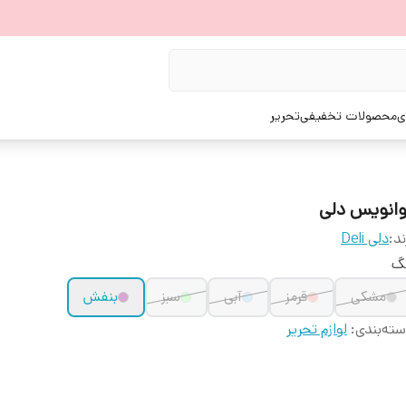
ی
محصولات تخفیفی
تحریر
وانویس دلی
ند:
دلی Deli
نگ
مشکی
قرمز
آبی
سبز
بنفش
ته‌بندی
:
لوازم تحریر