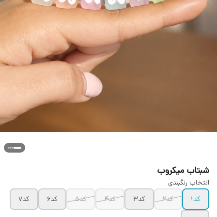
شبتاب میکروب
انتخاب رنگبندی
کد۱
کد۲
کد۳
کد۴
کد۵
کد۶
کد۷