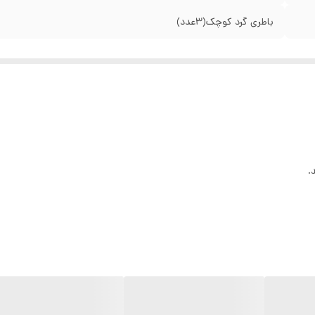
باطری گرد کوچک(۳عدد)
.