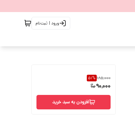
ورود | ثبت‌نام
51
%
185,000
90,000
افزودن به سبد خرید