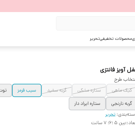
ی
محصولات تخفیفی
تحریر
فل آویز فانتزی
تخاب طرح
کیک ماهی
ستاره مشکی
گربه سفید
سیب قرمز
توت
گربه نارنجی
ستاره ایراد دار
ته‌بندی
:
تحریر
عاد:
:
بین ۵ ؛۶؛ ۷ سانت