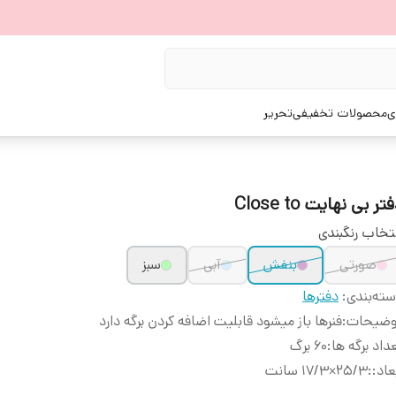
ی
محصولات تخفیفی
تحریر
تر بی نهایت Close to
تخاب رنگبندی
صورتی
بنفش
آبی
سبز
ته‌بندی
:
دفترها
وضیحات
:
فنرها باز میشود قابلیت اضافه کردن برگه دارد
داد برگه ها
:
۶۰ برگ
عاد:
:
۲۵/۳×۱۷/۳ سانت