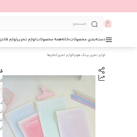
دسته‌بندی محصولات
خانه
همه محصولات
لوازم تحریر
لوازم فانتز
لوازم تحریر پینک هوم
/
لوازم تحریر
/
دفترها
دف
ان
دس
ت
تع
اب