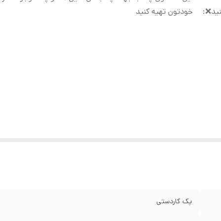
ید❌️
:
خودتون تهیه کنید
پک کاردستی