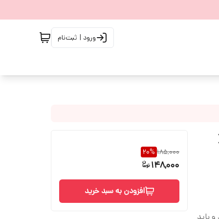
ورود | ثبت‌نام
20
%
185,000
148,000
افزودن به سبد خرید
 باید