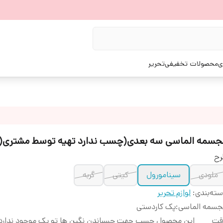
ی
محصولات تخفیفی
تحریر
جسمه الماسی سه بعدی(چسب ندارد تهیه توسط مشتری(
رح
ملودی
سینامورول
کیتی
گربه
ته‌بندی
:
لوازم تحریر
جسمه الماسی
:
پک کاردستی
قت
این محصول چسب جهت چسباندن نگین ها تو پک موجود ندارد و