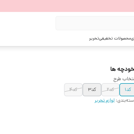
ی
محصولات تخفیفی
تحریر
خودچه ها
تخاب طرح
کد۱
کد۲
کد۳
کد۴
ته‌بندی
:
لوازم تحریر