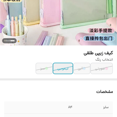
کیف زیپی طلقی
انتخاب رنگ
صورتی
آبی
لیمویی
سبز
مشخصات
سایز
A4