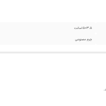
۳.۵×۱۵سانت
چرم مصنوعی
.