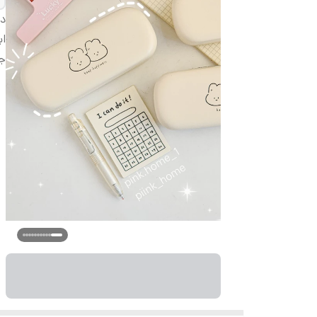
دس
اب
ج