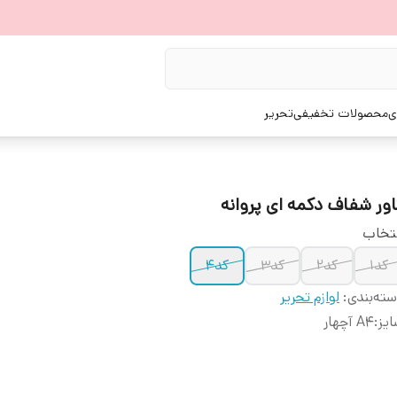
ی
محصولات تخفیفی
تحریر
اور شفاف دکمه ای پروانه
تخاب
کد۱
کد۲
کد۳
کد۴
ته‌بندی
:
لوازم تحریر
یز
:
A4 آچهار