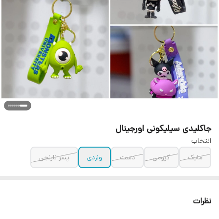
جاکلیدی سیلیکونی اورجینال
انتخاب
مایک
کرومی
دست
ونزدی
پسر نارنجی
نظرات