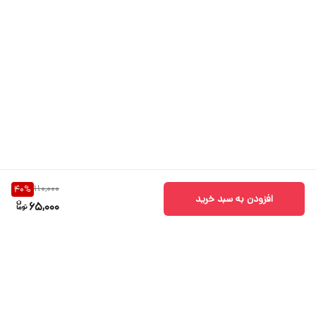
110,000
40
%
افزودن به سبد خرید
65,000