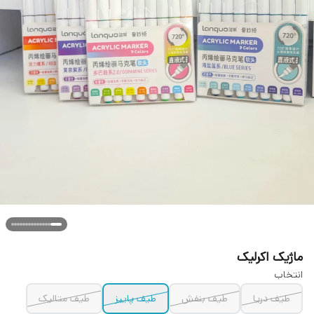
ماژیک اکرلیک
انتخاب
طیف دریا
طیف بنفش
طیف پاییز
طیف متالیک