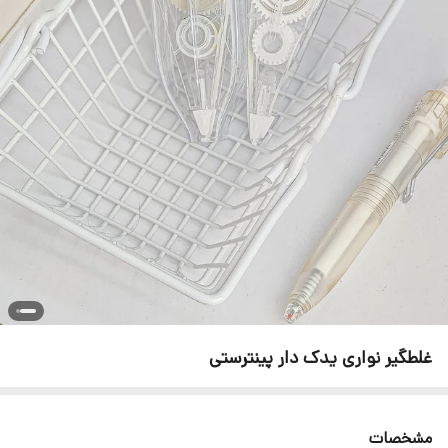
غلطگیر نواری یدک دار پینترستی
مشخصات