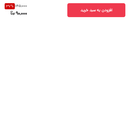
145,000
37
%
افزودن به سبد خرید
90,000
برگشت به بالا
ارسال با پست
پشتیبانی