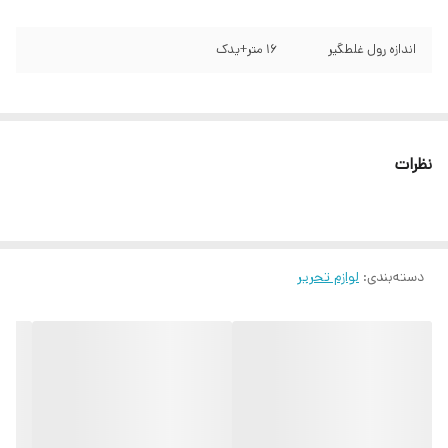
اندازه رول غلطگیر
۱۶ متر+یدک
نظرات
دسته‌بندی
:
لوازم تحریر