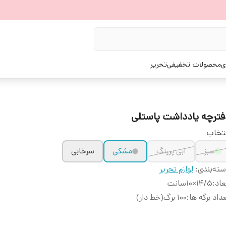
ی
محصولات تخفیفی
تحریر
فترچه یادداشت پاستلی
تخاب
سبز
آبی پررنگ
مشکی
سرخابی
ته‌بندی
:
لوازم تحریر
عاد
:
۱۴/۵×۱۰سانت
داد برگه ها
:
۱۰۰ برگ(خط دار)