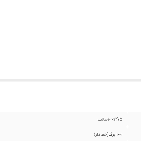
۱۴/۵×۱۰سانت
۱۰۰ برگ(خط دار)