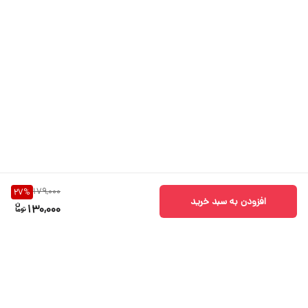
179,000
27
%
افزودن به سبد خرید
130,000