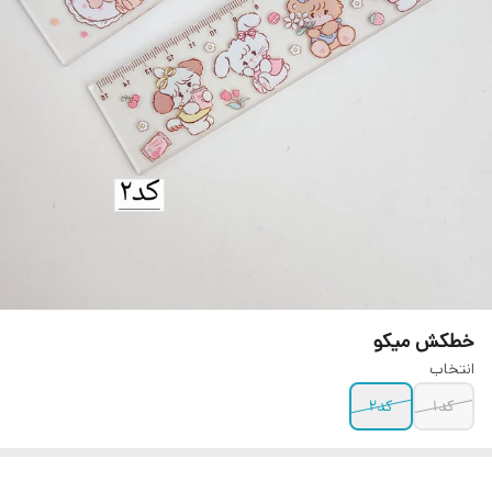
خطکش میکو
انتخاب
کد۱
کد۲