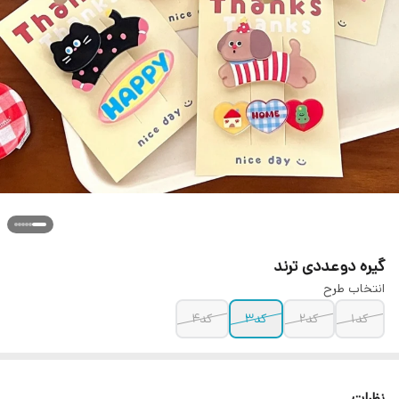
گیره دوعددی ترند
انتخاب طرح
کد۱
کد۲
کد۳
کد۴
نظرات