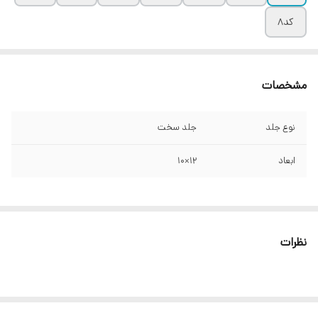
کد۸
مشخصات
نوع جلد
جلد سخت
ابعاد
۱۲×۱۰
نظرات