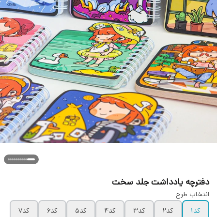
دفترچه یادداشت جلد سخت
انتخاب طرح
کد۱
کد۲
کد۳
کد۴
کد۵
کد۶
کد۷