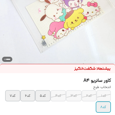
کاور سانریو A4
انتخاب طرح
کد۱
کد۲
کد۳
کد۴
کد۵
کد۶
کد۷
کد۸