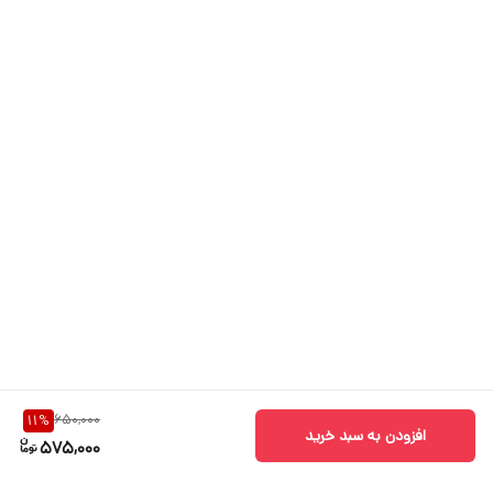
650,000
11
%
افزودن به سبد خرید
575,000