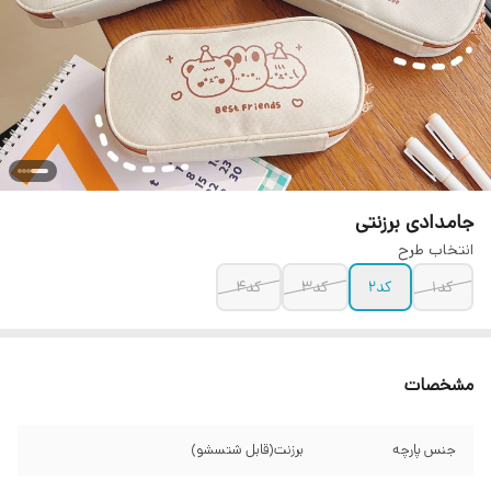
جامدادی برزنتی
انتخاب طرح
کد۱
کد۲
کد۳
کد۴
مشخصات
جنس پارچه
برزنت(قابل شتسشو)