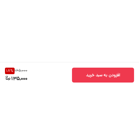
165,000
18
%
افزودن به سبد خرید
135,000