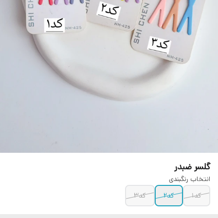
گلسر ضبدر
انتخاب رنگبندی
کد۱
کد۲
کد۳