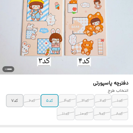
دفترچه پاسپورتی
انتخاب طرح
کد۱
کد۲
کد۳
کد۴
کد۵
کد۶
کد۷
کد۸
کد۹
کد۱۰
کد۱۱