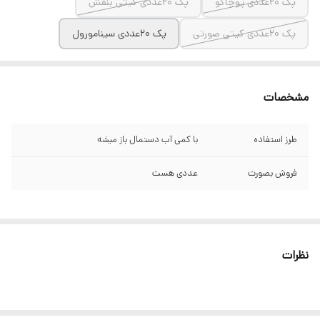
پک ۲۰عددی پوچاکو
پک ۲۰عددی کیتی بنفش
پک ۲۰عددی کیتی صورتی
پک ۲۰عددی سینامورول
مشخصات
طرز استفاده
با کمی آب دستمال باز میشه
فروش بصورت
عددی هست
نظرات