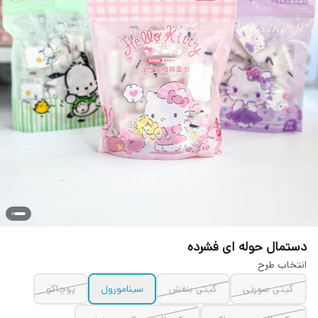
دستمال حوله ای فشرده
انتخاب طرح
کیتی صورتی
کیتی بنفش
سینامورول
پوچاکو